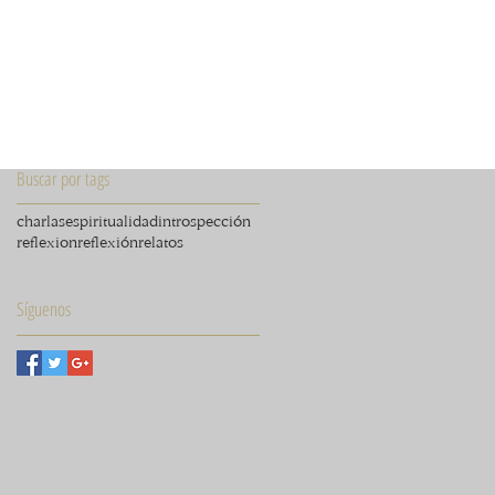
Buscar por tags
charlas
espiritualidad
introspección
reflexion
reflexión
relatos
Síguenos