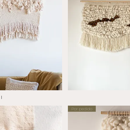
ida
l
Vi
Por pedido