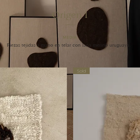
Origen I
MEDIA
Piezas tejidas a mano en telar con lana merino uruguaya.
Sold