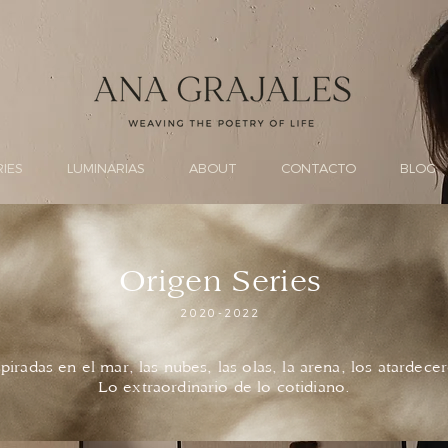
RIES
LUMINARIAS
ABOUT
CONTACTO
BLOG
Origen Series
2020-2022
spiradas en el mar, las nubes, las olas, la arena, los atardecer
Lo extraordinario de lo cotidiano.