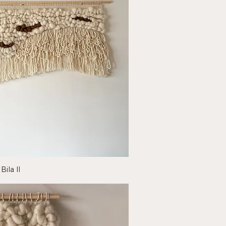
sta rápida
Bila II