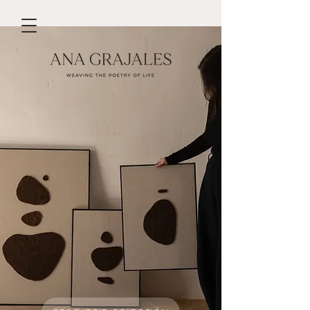
DISCOVER MY WORK
No tenemos
productos
para mostrar en este
momento.